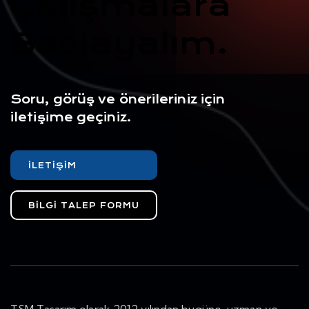
Çalışmalara
Başlayalım.
Soru, görüş ve önerileriniz için
iletişime geçiniz.
İLETIŞIM
BILGI TALEP FORMU