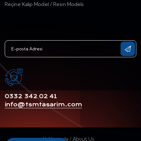
Reçine Kalıp Model / Resin Models
Haber Bülteni
0332 342 02 41
info@tsmtasarim.com
Hakkımızda / About Us