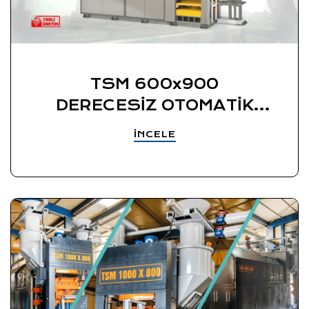
TSM 600x900
DERECESİZ OTOMATİK
YAŞ KUM KALIPLAMA
İNCELE
MAKİNESİ