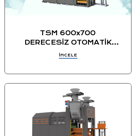
TSM 600x700
DERECESİZ OTOMATİK
YAŞ KUM KALIPLAMA
İNCELE
MAKİNESİ