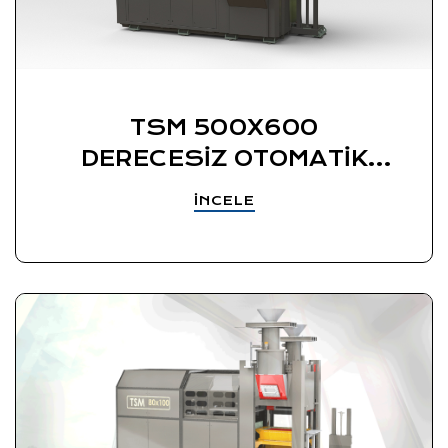
TSM 500X600
DERECESİZ OTOMATİK
YAŞ KUM KALIPLAMA
İNCELE
MAKİNESİ