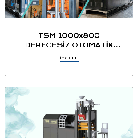
TSM 1000x800
DERECESİZ OTOMATİK
YAŞ KUM KALIPLAMA
İNCELE
MAKİNESİ