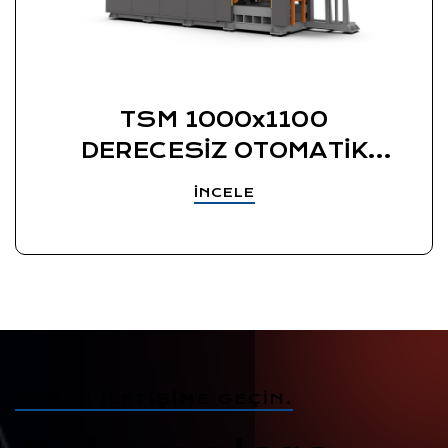
TSM 1000x1100
DERECESİZ OTOMATİK
YAŞ KUM KALIPLAMA
İNCELE
MAKİNESİ
HEMEN İLETIŞIME GEÇIN.